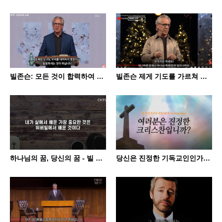
빌존슨: 모든 것이 합력하여 선을 이룰 수 있는 이유 (Why All Things Work Together …
빌존슨 제게 기도를 가르쳐 주소서 Teach Me How To Pray by Bill Johnson
하나님의 꿈, 당신의 꿈 - 빌 존슨(Bill Johnson, Bethel Church)목사 - '주님이 원…
당신은 진정한 기독교인인가요? -폴 워셔 목사님 말씀