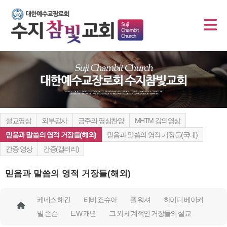
설교영상
외부강사
금주의 영상찬양
MHTM 강의영상
믿음과 말씀의 영적 거장들(해외)
믿음과 말씀의 영적 거장들(국내)
간증 영상
간증(갤러리)
믿음과 말씀의 영적 거장들(해외)
케네스 해긴
티비 죠슈아
폴 워셔
하이디 베이커
빌 존슨
E.W 캐년
그 외 세계적인 거장들의 설교